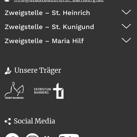
Zweigstelle – St. Heinrich
Zweigstelle – St. Kunigund
Dürrwächterstr. 29, 96052 Bamberg
0951 371 73
Zweigstelle – Maria Hilf
Seehofstraße 41, 96052 Bamberg
0951 467 08
Wunderburg 4, 96050 Bamberg
0951 146 35
Unsere Träger
Social Media