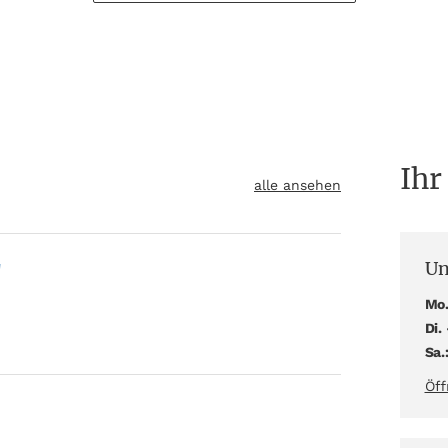
Ihr
alle ansehen
Un
"
Mo.
Di. 
Sa.
Öff