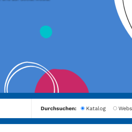
amberg
Durchsuchen:
Katalog
Webs