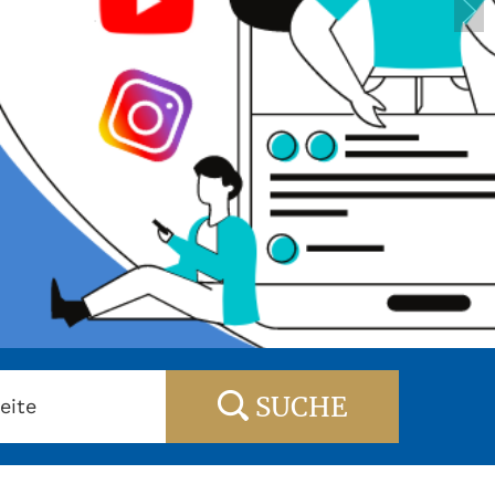
SUCHE
eite