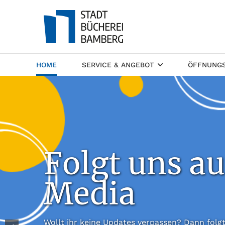
(CURRENT)
HOME
SERVICE & ANGEBOT
ÖFFNUNGS
Folgt uns au
Media
Wollt ihr keine Updates verpassen? Dann