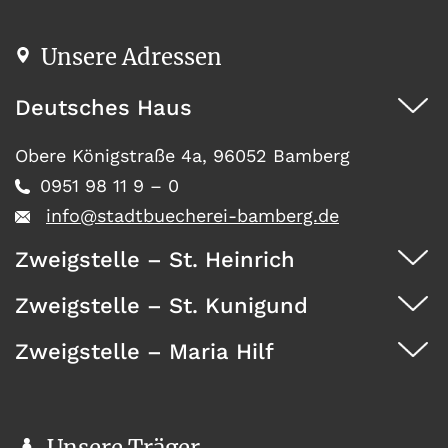
Unsere Adressen
Deutsches Haus
Obere Königstraße 4a, 96052 Bamberg
0951 98 11 9 – 0
info@stadtbuecherei-bamberg.de
Zweigstelle – St. Heinrich
Zweigstelle – St. Kunigund
Dürrwächterstr. 29, 96052 Bamberg
0951 371 73
Zweigstelle – Maria Hilf
Seehofstraße 41, 96052 Bamberg
0951 467 08
Wunderburg 4, 96050 Bamberg
0951 146 35
Unsere Träger