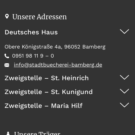
Unsere Adressen
Deutsches Haus
Obere Königstraße 4a, 96052 Bamberg
0951 98 11 9 – 0
info@stadtbuecherei-bamberg.de
Zweigstelle – St. Heinrich
Zweigstelle – St. Kunigund
Dürrwächterstr. 29, 96052 Bamberg
0951 371 73
Zweigstelle – Maria Hilf
Seehofstraße 41, 96052 Bamberg
0951 467 08
Wunderburg 4, 96050 Bamberg
0951 146 35
Unsere Träger