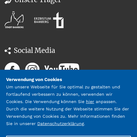
Social Media
Verwendung von Cookies
Um unsere Webseite für Sie optimal zu gestalten und
fortlaufend verbessern zu können, verwenden wir
Cookies. Die Verwendung können Sie
hier
anpassen.
Durch die weitere Nutzung der Webseite stimmen Sie der
Datenschutz
Impressum &
Verwendung von Cookies zu. Mehr Informationen finden
Kontakt
Sie in unserer
Datenschutzerklärung
.
©2026 Stadtbücherei Bamberg;