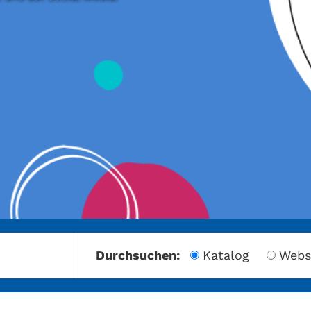
amberg
Durchsuchen:
Katalog
Webs