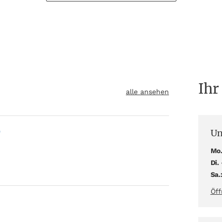
Ihr
alle ansehen
Un
"
Mo.
Di. 
Sa.
Öff