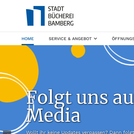
(CURRENT)
HOME
SERVICE & ANGEBOT
ÖFFNUNGS
Folgt uns au
Media
Wollt ihr keine Updates verpassen? Dann