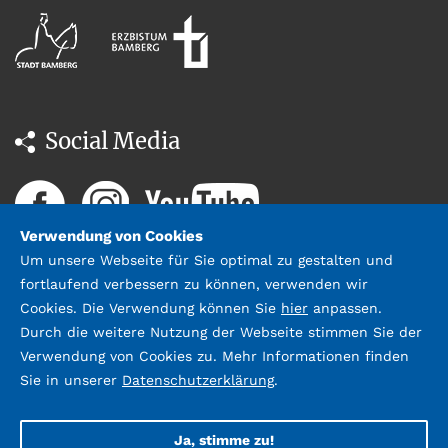
Social Media
Verwendung von Cookies
Um unsere Webseite für Sie optimal zu gestalten und
fortlaufend verbessern zu können, verwenden wir
Cookies. Die Verwendung können Sie
hier
anpassen.
Durch die weitere Nutzung der Webseite stimmen Sie der
Datenschutz
Impressum &
Verwendung von Cookies zu. Mehr Informationen finden
Kontakt
Sie in unserer
Datenschutzerklärung
.
©2026 Stadtbücherei Bamberg;
Gestaltung und Umsetzung:
webda.de
Ja, stimme zu!