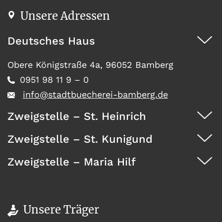
Unsere Adressen
Deutsches Haus
Obere Königstraße 4a, 96052 Bamberg
0951 98 11 9 – 0
info@stadtbuecherei-bamberg.de
Zweigstelle – St. Heinrich
Zweigstelle – St. Kunigund
Dürrwächterstr. 29, 96052 Bamberg
0951 371 73
Zweigstelle – Maria Hilf
Seehofstraße 41, 96052 Bamberg
0951 467 08
Wunderburg 4, 96050 Bamberg
0951 146 35
Unsere Träger