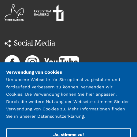
Social Media
Verwendung von Cookies
Um unsere Webseite für Sie optimal zu gestalten und
fortlaufend verbessern zu können, verwenden wir
Cookies. Die Verwendung können Sie
hier
anpassen.
Durch die weitere Nutzung der Webseite stimmen Sie der
Datenschutz
Impressum &
Verwendung von Cookies zu. Mehr Informationen finden
Kontakt
Sie in unserer
Datenschutzerklärung
.
©2026 Stadtbücherei Bamberg;
Gestaltung und Umsetzung:
webda.de
Ja, stimme zu!