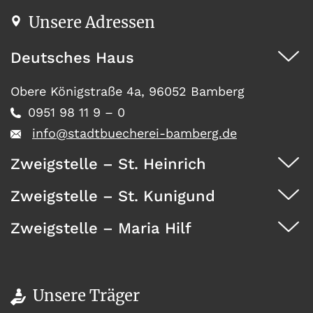
Unsere Adressen
Deutsches Haus
Obere Königstraße 4a, 96052 Bamberg
0951 98 11 9 – 0
info@stadtbuecherei-bamberg.de
Zweigstelle – St. Heinrich
Zweigstelle – St. Kunigund
Dürrwächterstr. 29, 96052 Bamberg
0951 371 73
Zweigstelle – Maria Hilf
Seehofstraße 41, 96052 Bamberg
0951 467 08
Wunderburg 4, 96050 Bamberg
0951 146 35
Unsere Träger