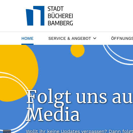
(CURRENT)
HOME
SERVICE & ANGEBOT
ÖFFNUNGS
Folgt uns au
Media
Wollt ihr keine Updates verpassen? Dann