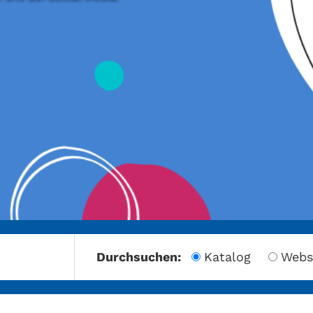
amberg
Durchsuchen:
Katalog
Webs