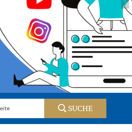
SUCHE
eite