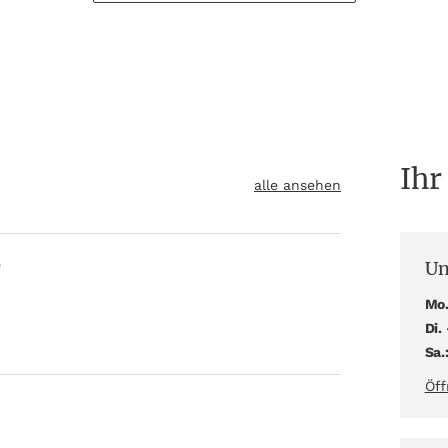
Ihr
alle ansehen
Un
"
Mo.
Di. 
Sa.
Öff