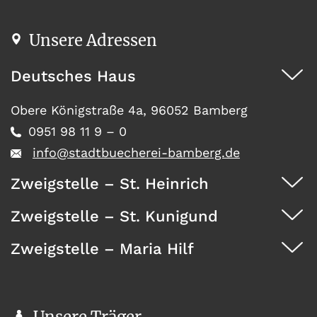
Unsere Adressen
Deutsches Haus
Obere Königstraße 4a, 96052 Bamberg
0951 98 11 9 – 0
info@stadtbuecherei-bamberg.de
Zweigstelle – St. Heinrich
Zweigstelle – St. Kunigund
Dürrwächterstr. 29, 96052 Bamberg
0951 371 73
Zweigstelle – Maria Hilf
Seehofstraße 41, 96052 Bamberg
0951 467 08
Wunderburg 4, 96050 Bamberg
0951 146 35
Unsere Träger