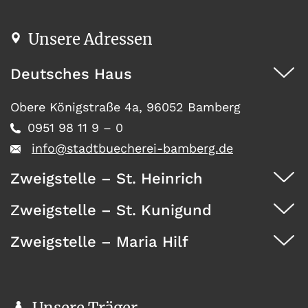
Unsere Adressen
Deutsches Haus
Obere Königstraße 4a, 96052 Bamberg
0951 98 11 9 – 0
info@stadtbuecherei-bamberg.de
Zweigstelle – St. Heinrich
Zweigstelle – St. Kunigund
Dürrwächterstr. 29, 96052 Bamberg
0951 371 73
Zweigstelle – Maria Hilf
Seehofstraße 41, 96052 Bamberg
0951 467 08
Wunderburg 4, 96050 Bamberg
0951 146 35
Unsere Träger