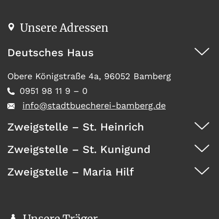
Unsere Adressen
Deutsches Haus
Obere Königstraße 4a, 96052 Bamberg
0951 98 11 9 – 0
info@stadtbuecherei-bamberg.de
Zweigstelle – St. Heinrich
Zweigstelle – St. Kunigund
Dürrwächterstr. 29, 96052 Bamberg
0951 371 73
Zweigstelle – Maria Hilf
Seehofstraße 41, 96052 Bamberg
0951 467 08
Wunderburg 4, 96050 Bamberg
0951 146 35
Unsere Träger