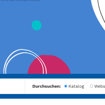
amberg
Durchsuchen:
Katalog
Webs