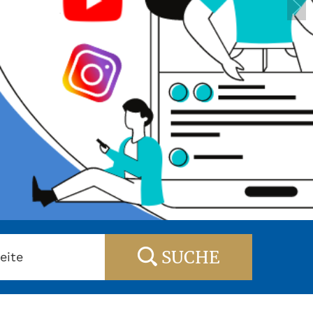
SUCHE
eite