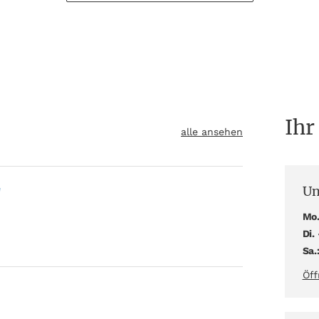
Ihr
alle ansehen
Un
"
Mo.
Di. 
Sa.
Öff