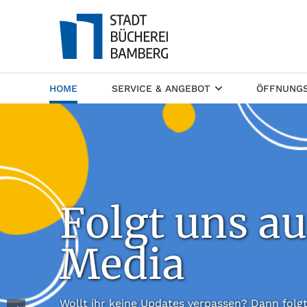
(CURRENT)
HOME
SERVICE & ANGEBOT
ÖFFNUNGS
Folgt uns au
Media
Wollt ihr keine Updates verpassen? Dann