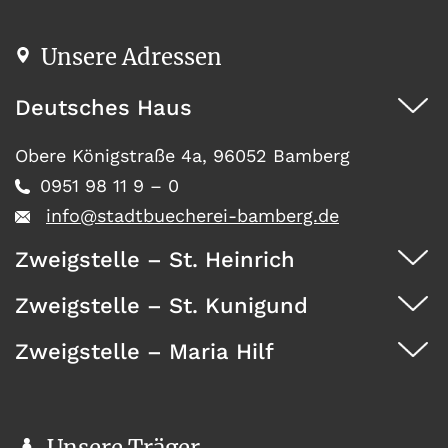
Unsere Adressen
Deutsches Haus
Obere Königstraße 4a, 96052 Bamberg
0951 98 11 9 – 0
info@stadtbuecherei-bamberg.de
Zweigstelle – St. Heinrich
Zweigstelle – St. Kunigund
Dürrwächterstr. 29, 96052 Bamberg
0951 371 73
Zweigstelle – Maria Hilf
Seehofstraße 41, 96052 Bamberg
0951 467 08
Wunderburg 4, 96050 Bamberg
0951 146 35
Unsere Träger