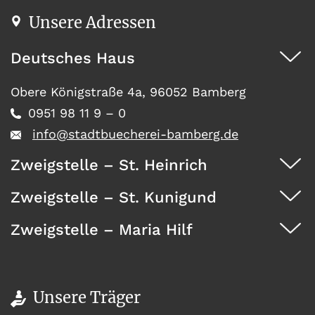
Unsere Adressen
Deutsches Haus
Obere Königstraße 4a, 96052 Bamberg
0951 98 11 9 – 0
info@stadtbuecherei-bamberg.de
Zweigstelle – St. Heinrich
Zweigstelle – St. Kunigund
Dürrwächterstr. 29, 96052 Bamberg
0951 371 73
Zweigstelle – Maria Hilf
Seehofstraße 41, 96052 Bamberg
0951 467 08
Wunderburg 4, 96050 Bamberg
0951 146 35
Unsere Träger