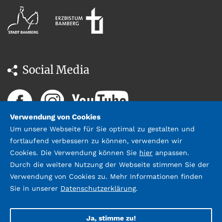
Social Media
Verwendung von Cookies
Um unsere Webseite für Sie optimal zu gestalten und
fortlaufend verbessern zu können, verwenden wir
Cookies. Die Verwendung können Sie
hier
anpassen.
Durch die weitere Nutzung der Webseite stimmen Sie der
Datenschutz
Impressum &
Verwendung von Cookies zu. Mehr Informationen finden
Kontakt
Sie in unserer
Datenschutzerklärung
.
©2026 Stadtbücherei Bamberg;
Gestaltung und Umsetzung:
webda.de
Ja, stimme zu!