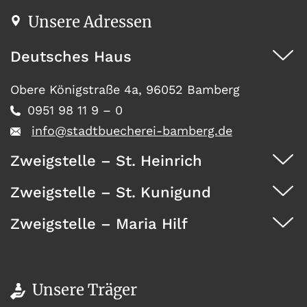
Unsere Adressen
Deutsches Haus
Obere Königstraße 4a, 96052 Bamberg
0951 98 11 9 – 0
info@stadtbuecherei-bamberg.de
Zweigstelle – St. Heinrich
Zweigstelle – St. Kunigund
Dürrwächterstr. 29, 96052 Bamberg
0951 371 73
Zweigstelle – Maria Hilf
Seehofstraße 41, 96052 Bamberg
0951 467 08
Wunderburg 4, 96050 Bamberg
0951 146 35
Unsere Träger