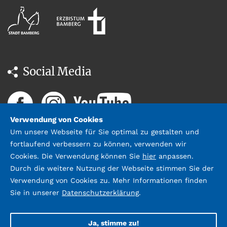
Social Media
Verwendung von Cookies
Um unsere Webseite für Sie optimal zu gestalten und
fortlaufend verbessern zu können, verwenden wir
Cookies. Die Verwendung können Sie
hier
anpassen.
Durch die weitere Nutzung der Webseite stimmen Sie der
Datenschutz
Impressum &
Verwendung von Cookies zu. Mehr Informationen finden
Kontakt
Sie in unserer
Datenschutzerklärung
.
©2026 Stadtbücherei Bamberg;
Gestaltung und Umsetzung:
webda.de
Ja, stimme zu!