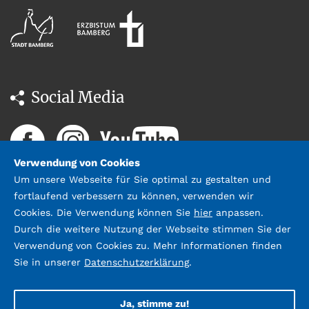
Social Media
Verwendung von Cookies
Um unsere Webseite für Sie optimal zu gestalten und
fortlaufend verbessern zu können, verwenden wir
Cookies. Die Verwendung können Sie
hier
anpassen.
Durch die weitere Nutzung der Webseite stimmen Sie der
Datenschutz
Impressum &
Verwendung von Cookies zu. Mehr Informationen finden
Kontakt
Sie in unserer
Datenschutzerklärung
.
©2026 Stadtbücherei Bamberg;
Gestaltung und Umsetzung:
webda.de
Ja, stimme zu!