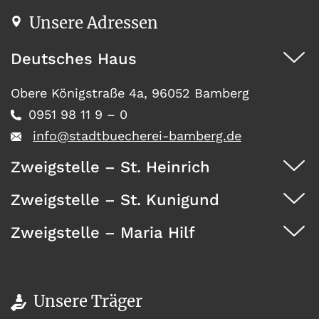
Unsere Adressen
Deutsches Haus
Obere Königstraße 4a, 96052 Bamberg
0951 98 11 9 – 0
info@stadtbuecherei-bamberg.de
Zweigstelle – St. Heinrich
Zweigstelle – St. Kunigund
Dürrwächterstr. 29, 96052 Bamberg
0951 371 73
Zweigstelle – Maria Hilf
Seehofstraße 41, 96052 Bamberg
0951 467 08
Wunderburg 4, 96050 Bamberg
0951 146 35
Unsere Träger