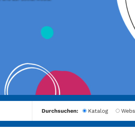
amberg
Durchsuchen:
Katalog
Webs