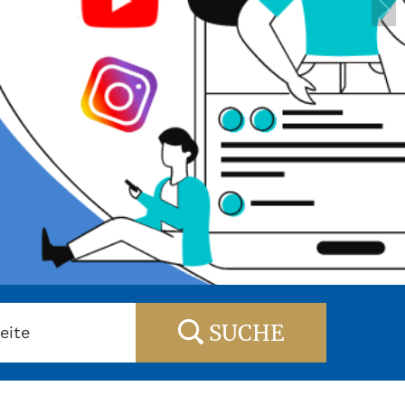
SUCHE
eite