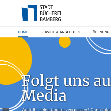
(CURRENT)
HOME
SERVICE & ANGEBOT
ÖFFNUNGS
Folgt uns au
Media
Wollt ihr keine Updates verpassen? Dann