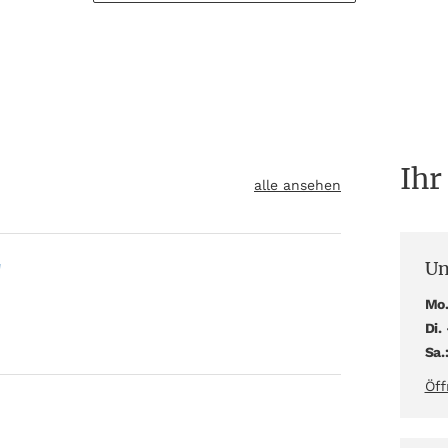
Ihr
alle ansehen
Un
"
Mo.
Di. 
Sa.
Öff