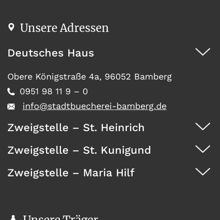
Unsere Adressen
Deutsches Haus
Obere Königstraße 4a, 96052 Bamberg
0951 98 11 9 – 0
info@stadtbuecherei-bamberg.de
Zweigstelle – St. Heinrich
Zweigstelle – St. Kunigund
Dürrwächterstr. 29, 96052 Bamberg
0951 371 73
Zweigstelle – Maria Hilf
Seehofstraße 41, 96052 Bamberg
0951 467 08
Wunderburg 4, 96050 Bamberg
0951 146 35
Unsere Träger