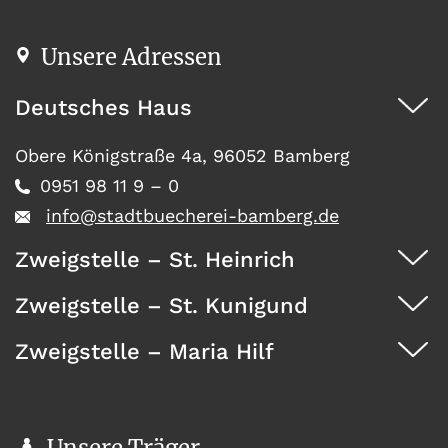
Unsere Adressen
Deutsches Haus
Obere Königstraße 4a, 96052 Bamberg
0951 98 11 9 – 0
info@stadtbuecherei-bamberg.de
Zweigstelle – St. Heinrich
Zweigstelle – St. Kunigund
Dürrwächterstr. 29, 96052 Bamberg
0951 371 73
Zweigstelle – Maria Hilf
Seehofstraße 41, 96052 Bamberg
0951 467 08
Wunderburg 4, 96050 Bamberg
0951 146 35
Unsere Träger