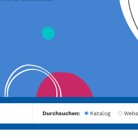
amberg
Durchsuchen:
Katalog
Webs