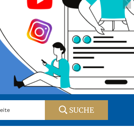
SUCHE
eite