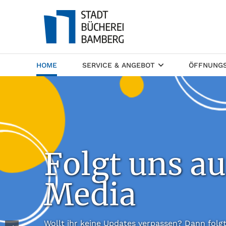
(CURRENT)
HOME
SERVICE & ANGEBOT
ÖFFNUNGS
Folgt uns au
Media
Wollt ihr keine Updates verpassen? Dann