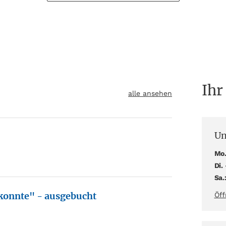
Ihr
alle ansehen
Un
Mo.
Di. 
Sa.
 konnte" - ausgebucht
Öff