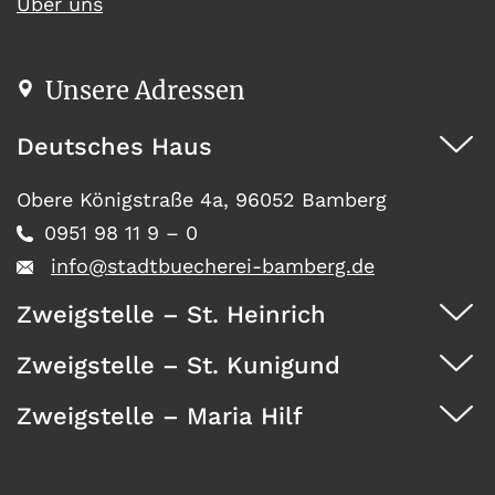
Über uns
Unsere Adressen
Deutsches Haus
Obere Königstraße 4a, 96052 Bamberg
0951 98 11 9 – 0
info@stadtbuecherei-bamberg.de
Zweigstelle – St. Heinrich
Zweigstelle – St. Kunigund
Dürrwächterstr. 29, 96052 Bamberg
0951 371 73
Zweigstelle – Maria Hilf
Seehofstraße 41, 96052 Bamberg
0951 467 08
Wunderburg 4, 96050 Bamberg