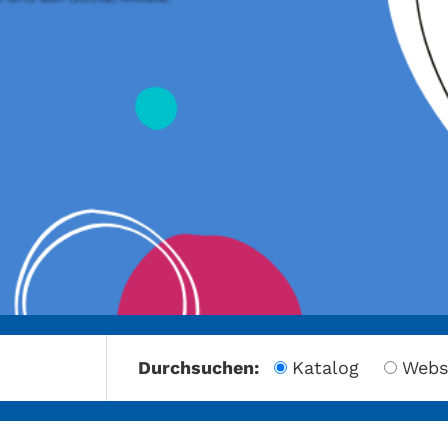
amberg
Durchsuchen:
Katalog
Webs