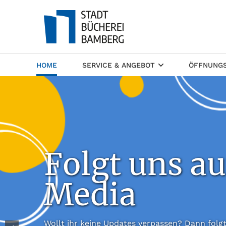
(CURRENT)
HOME
SERVICE & ANGEBOT
ÖFFNUNGS
Folgt uns au
Media
Wollt ihr keine Updates verpassen? Dann