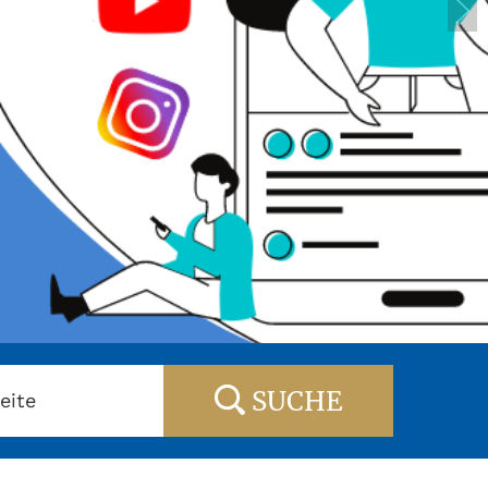
SUCHE
eite