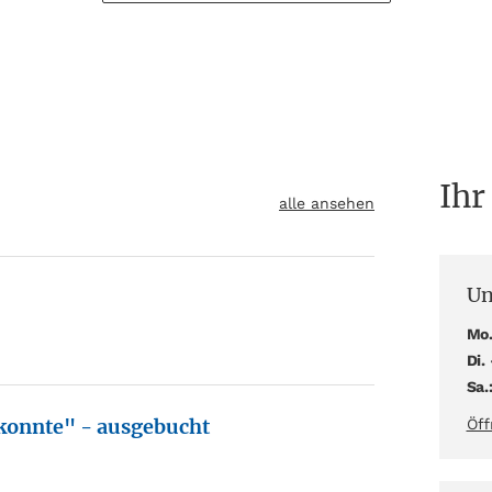
Ihr
alle ansehen
Un
Mo.
Di. 
Sa.
 konnte" - ausgebucht
Öff