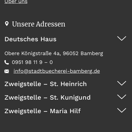
Über uns
Unsere Adressen
Deutsches Haus
Obere Königstraße 4a, 96052 Bamberg
0951 98 11 9 – 0
info@stadtbuecherei-bamberg.de
Zweigstelle – St. Heinrich
Zweigstelle – St. Kunigund
Dürrwächterstr. 29, 96052 Bamberg
0951 371 73
Zweigstelle – Maria Hilf
Seehofstraße 41, 96052 Bamberg
0951 467 08
Wunderburg 4, 96050 Bamberg