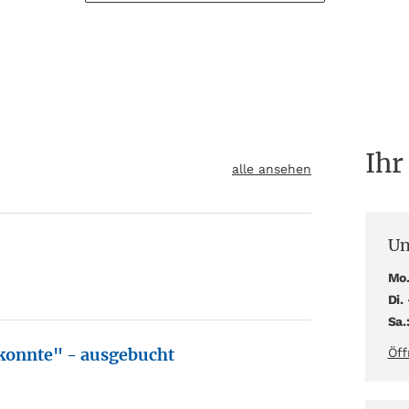
Ihr
alle ansehen
Un
Mo.
Di. 
Sa.
 konnte" - ausgebucht
Öff