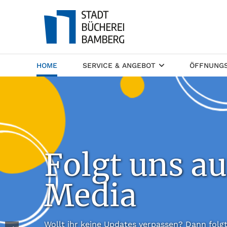
(CURRENT)
HOME
SERVICE & ANGEBOT
ÖFFNUNGS
Folgt uns au
Media
Wollt ihr keine Updates verpassen? Dann