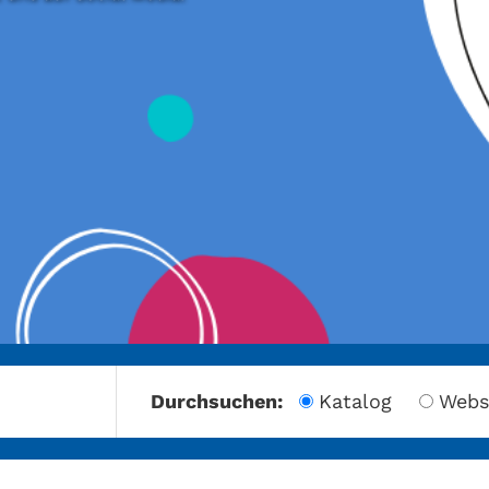
amberg
Durchsuchen:
Katalog
Webs