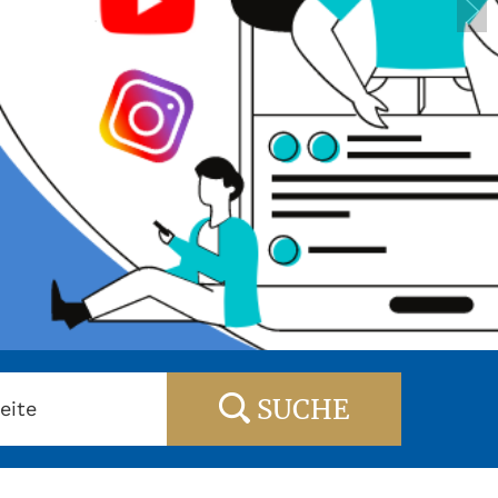
SUCHE
eite