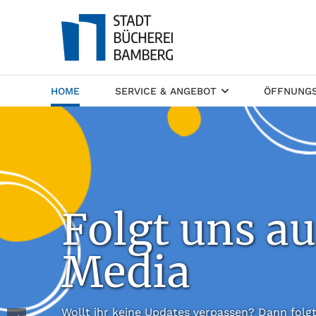
(CURRENT)
HOME
SERVICE & ANGEBOT
ÖFFNUNGS
Folgt uns au
Media
Wollt ihr keine Updates verpassen? Dann