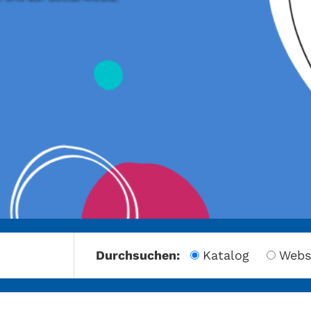
amberg
Durchsuchen:
Katalog
Webs