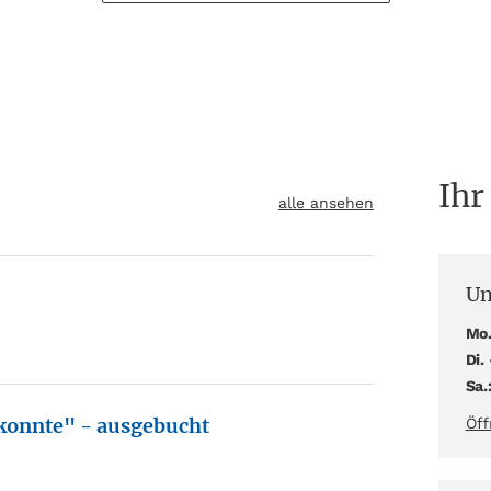
Ihr
alle ansehen
Un
Mo.
Di. 
Sa.
 konnte" - ausgebucht
Öff