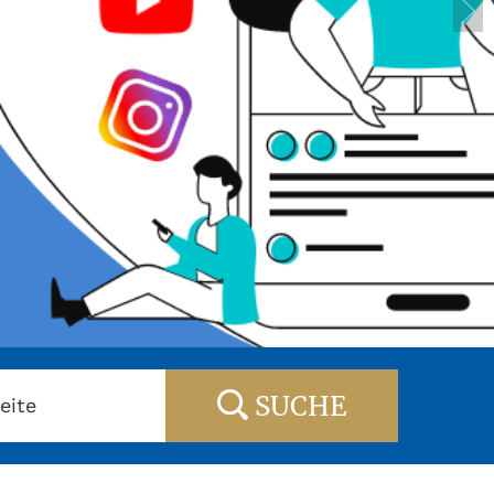
SUCHE
eite