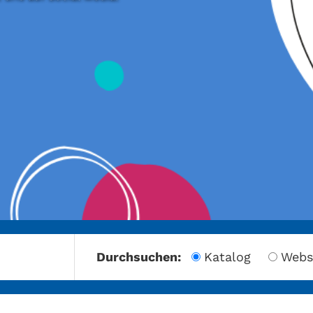
amberg
Durchsuchen:
Katalog
Webs