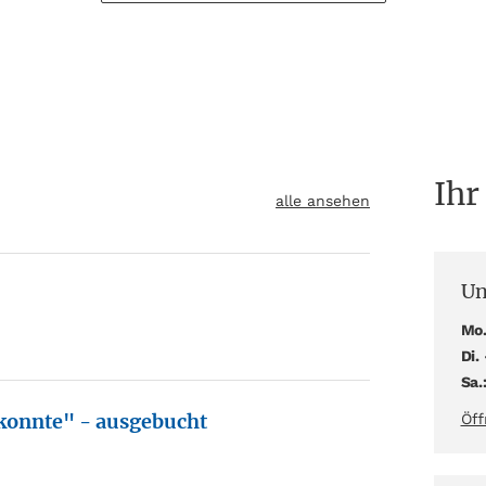
Ihr
alle ansehen
Un
Mo.
Di. 
Sa.
 konnte" - ausgebucht
Öff