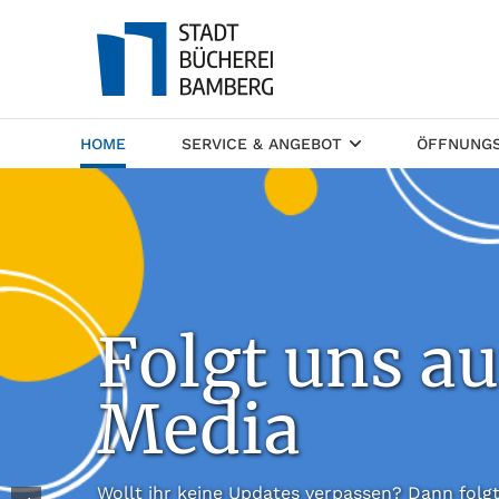
(CURRENT)
HOME
SERVICE & ANGEBOT
ÖFFNUNGS
Folgt uns au
Media
Wollt ihr keine Updates verpassen? Dann