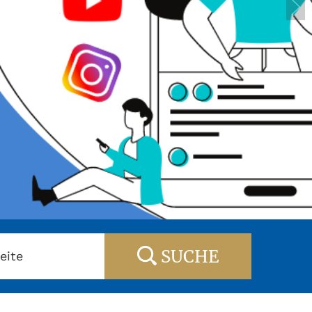
SUCHE
eite