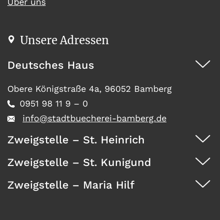
Über uns
Unsere Adressen
Deutsches Haus
Obere Königstraße 4a, 96052 Bamberg
0951 98 11 9 – 0
info@stadtbuecherei-bamberg.de
Zweigstelle – St. Heinrich
Zweigstelle – St. Kunigund
Dürrwächterstr. 29, 96052 Bamberg
0951 371 73
Zweigstelle – Maria Hilf
Seehofstraße 41, 96052 Bamberg
0951 467 08
Wunderburg 4, 96050 Bamberg