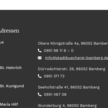
Adressen
us
Obere Königstraße 4a, 96052 Bambe
0951 98 11 9 – 0
info@stadtbuecherei-bamberg.d
St. Heinrich
Dürrwächterstr. 29, 96052 Bamberg
0951 371 73
 St. Kunigund
Seehofstraße 41, 96052 Bamberg
0951 467 08
Maria Hilf
Wunderburg 4, 96050 Bamberg