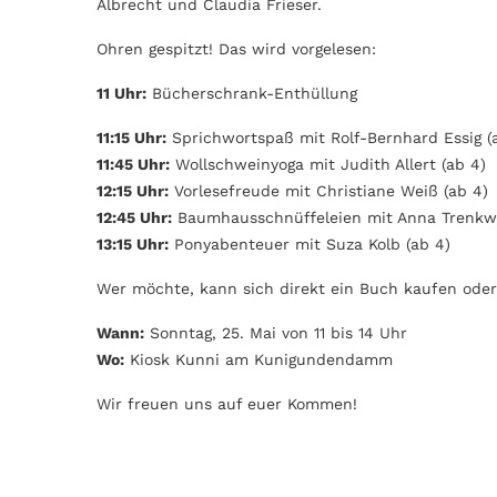
Albrecht und Claudia Frieser.
Ohren gespitzt! Das wird vorgelesen:
11 Uhr:
Bücherschrank-Enthüllung
11:15 Uhr:
Sprichwortspaß mit Rolf-Bernhard Essig (
11:45 Uhr:
Wollschweinyoga mit Judith Allert (ab 4)
12:15 Uhr:
Vorlesefreude mit Christiane Weiß (ab 4)
12:45 Uhr:
Baumhausschnüffeleien mit Anna Trenkwa
13:15 Uhr:
Ponyabenteuer mit Suza Kolb (ab 4)
Wer möchte, kann sich direkt ein Buch kaufen oder 
Wann:
Sonntag, 25. Mai von 11 bis 14 Uhr
Wo:
Kiosk Kunni am Kunigundendamm
Wir freuen uns auf euer Kommen!