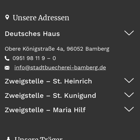
Unsere Adressen
Deutsches Haus
Obere Königstraße 4a, 96052 Bamberg
0951 98 11 9 – 0
info@stadtbuecherei-bamberg.de
Zweigstelle – St. Heinrich
Zweigstelle – St. Kunigund
Dürrwächterstr. 29, 96052 Bamberg
0951 371 73
Zweigstelle – Maria Hilf
Seehofstraße 41, 96052 Bamberg
0951 467 08
Wunderburg 4, 96050 Bamberg
0951 146 35
Unsere Träger