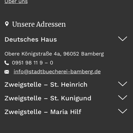
Über uns
Unsere Adressen
Deutsches Haus
Obere Königstraße 4a, 96052 Bamberg
0951 98 11 9 – 0
info@stadtbuecherei-bamberg.de
Zweigstelle – St. Heinrich
Zweigstelle – St. Kunigund
Dürrwächterstr. 29, 96052 Bamberg
0951 371 73
Zweigstelle – Maria Hilf
Seehofstraße 41, 96052 Bamberg
0951 467 08
Wunderburg 4, 96050 Bamberg