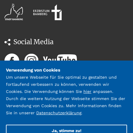
Social Media
Verwendung von Cookies
Um unsere Webseite für Sie optimal zu gestalten und
fortlaufend verbessern zu können, verwenden wir
Cookies. Die Verwendung können Sie
hier
anpassen.
Durch die weitere Nutzung der Webseite stimmen Sie der
Datenschutz
Impressum &
Verwendung von Cookies zu. Mehr Informationen finden
Kontakt
Sie in unserer
Datenschutzerklärung
.
©2026 Stadtbücherei Bamberg;
Gestaltung und Umsetzung:
webda.de
Ja, stimme zu!