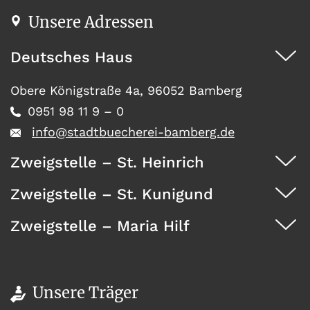
Unsere Adressen
Deutsches Haus
Obere Königstraße 4a, 96052 Bamberg
0951 98 11 9 – 0
info@stadtbuecherei-bamberg.de
Zweigstelle – St. Heinrich
Zweigstelle – St. Kunigund
Dürrwächterstr. 29, 96052 Bamberg
0951 371 73
Zweigstelle – Maria Hilf
Seehofstraße 41, 96052 Bamberg
0951 467 08
Wunderburg 4, 96050 Bamberg
0951 146 35
Unsere Träger