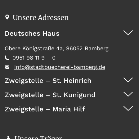
Unsere Adressen
Deutsches Haus
Obere Königstraße 4a, 96052 Bamberg
0951 98 11 9 – 0
info@stadtbuecherei-bamberg.de
Zweigstelle – St. Heinrich
Zweigstelle – St. Kunigund
Dürrwächterstr. 29, 96052 Bamberg
0951 371 73
Zweigstelle – Maria Hilf
Seehofstraße 41, 96052 Bamberg
0951 467 08
Wunderburg 4, 96050 Bamberg
0951 146 35
Unsere Träger